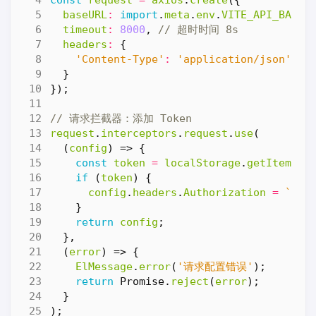
const
request
=
axios
.
create
({
baseURL
:
import
.
meta
.
env
.
VITE_API_BASE_
timeout
:
8000
,
headers
:
{
'Content-Type'
:
'application/json'
}
});
request
.
interceptors
.
request
.
use
(
(
config
)
=>
{
const
token
=
localStorage
.
getItem
(
't
if
(
token
)
{
config
.
headers
.
Authorization
=
`Bea
}
return
config
;
},
(
error
)
=>
{
ElMessage
.
error
(
'请求配置错误'
);
return
Promise
.
reject
(
error
);
}
);