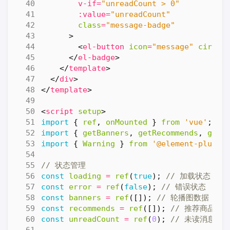
v-if
=
"unreadCount > 0"
:value
=
"unreadCount"
class
=
"message-badge"
>
<
el-button
icon
=
"message"
circle
</
el-badge
>
</
template
>
</
div
>
</
template
>
<
script
setup
>
import
{
ref
,
onMounted
}
from
'vue'
;
import
{
getBanners
,
getRecommends
,
getU
import
{
Warning
}
from
'@element-plus/i
const
loading
=
ref
(
true
);
const
error
=
ref
(
false
);
const
banners
=
ref
([]);
const
recommends
=
ref
([]);
const
unreadCount
=
ref
(
0
);