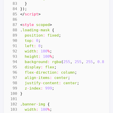
}
});
</
script
>
<
style
scoped
>
.
loading
-
mask
{
position
:
fixed
;
top
:
0
;
left
:
0
;
width
:
100
%
;
height
:
100
%
;
background
:
rgba
(
255
,
255
,
255
,
0.8
);
display
:
flex
;
flex
-
direction
:
column
;
align
-
items
:
center
;
justify
-
content
:
center
;
z
-
index
:
999
;
}
.
banner
-
img
{
width
:
100
%
;