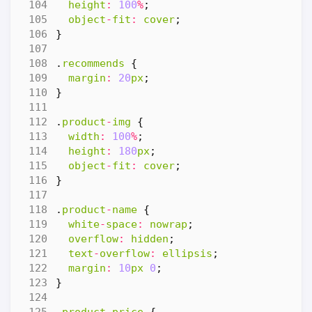
height
:
100
%
;
object
-
fit
:
cover
;
}
.
recommends
{
margin
:
20
px
;
}
.
product
-
img
{
width
:
100
%
;
height
:
180
px
;
object
-
fit
:
cover
;
}
.
product
-
name
{
white
-
space
:
nowrap
;
overflow
:
hidden
;
text
-
overflow
:
ellipsis
;
margin
:
10
px
0
;
}
.
product
-
price
{