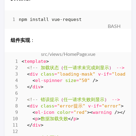
组件实现
：
<
template
>
<!--
加载状态
（
任一请求未完成则显示
）
-->
<
div
class
=
"loading-mask"
v-if
=
"loading
<
el-spinner
size
=
"50"
/>
</
div
>
<!--
错误提示
（
任一请求失败则显示
）
-->
<
div
class
=
"error提示"
v-if
=
"error"
>
<
el-icon
color
=
"red"
><
warning
/></
el-
<
p
>
数据加载失败
</
p
>
</
div
>