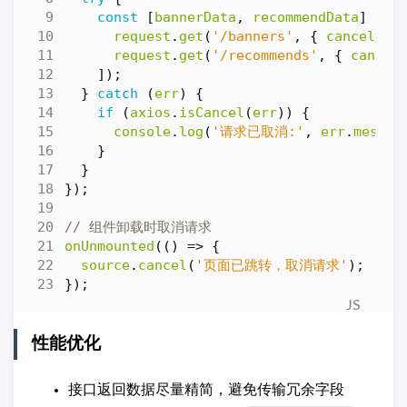
const
[
bannerData
,
recommendData
]
=
a
request
.
get
(
'/banners'
,
{
cancelTok
request
.
get
(
'/recommends'
,
{
cancel
]);
}
catch
(
err
)
{
if
(
axios
.
isCancel
(
err
))
{
console
.
log
(
'请求已取消:'
,
err
.
messag
}
}
});
onUnmounted
(()
=>
{
source
.
cancel
(
'页面已跳转，取消请求'
);
});
性能优化
接口返回数据尽量精简，避免传输冗余字段