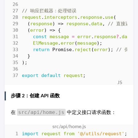
request
.
interceptors
.
response
.
use
(
(
response
)
=>
response
.
data
,
(
error
)
=>
{
const
message
=
error
.
response
?
.
data
?
ElMessage
.
error
(
message
);
return
Promise
.
reject
(
error
);
}
);
export
default
request
;
步骤 2：创建 API 函数
src/api/home.js
在
中定义接口请求函数：
import
request
from
'@/utils/request'
;