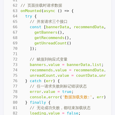
onMounted
(
async
()
=>
{
try
{
const
[
bannerData
,
recommendData
,
co
getBanners
(),
getRecommends
(),
getUnreadCount
()
]);
banners
.
value
=
bannerData
.
list
;
recommends
.
value
=
recommendData
.
ite
unreadCount
.
value
=
countData
.
unread
}
catch
(
err
)
{
error
.
value
=
true
;
console
.
error
(
'数据加载失败:'
,
err
);
}
finally
{
loading
.
value
=
false
;