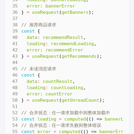
error
:
bannerError
}
=
useRequest
(
getBanners
);
const
{
data
:
recommendResult
,
loading
:
recommendLoading
,
error
:
recommendError
}
=
useRequest
(
getRecommends
);
const
{
data
:
countResult
,
loading
:
countLoading
,
error
:
countError
}
=
useRequest
(
getUnreadCount
);
const
loading
=
computed
(()
=>
bannerLoad
const
error
=
computed
(()
=>
bannerError
.