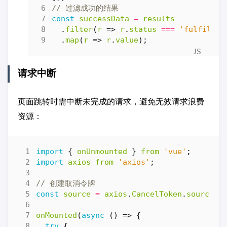
const
successData
=
results
.
filter
(
r
=>
r
.
status
===
'fulfilled
.
map
(
r
=>
r
.
value
);
请求中断
页面跳转时需中断未完成的请求，避免无效请求浪费
资源：
import
{
onUnmounted
}
from
'vue'
;
import
axios
from
'axios'
;
const
source
=
axios
.
CancelToken
.
source
()
onMounted
(
async
()
=>
{
try
{