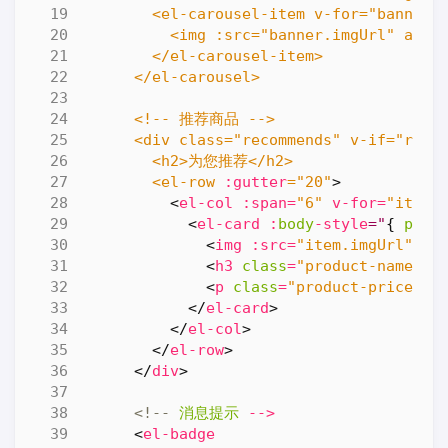
        <el-row 
:gutter
="20"
>
<
el-col
:span
=
"6"
v-for
=
"item 
<
el-card
:
body
-style
="
{
padd
<
img
:src
=
"item.imgUrl"
al
<
h3
class
=
"product-name"
>{
<
p
class
=
"product-price"
>
¥
</
el-card
>
</
el-col
>
</
el-row
>
</
div
>
<!--
消息提示
-->
<
el-badge