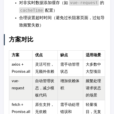
vue-request
对非实时数据添加缓存（如
的
cacheTime
配置）
合理设置超时时间（避免过长阻塞页面，过短导
致频繁失败）
方案对比
方案
优点
缺点
适用场景
axios +
灵活可控，
需手动管理
大多数中
Promise.all
无额外依赖
状态
大型项目
vue-
自动管理状
增加依赖体
频繁处理
request
态，减少模
积
请求状态
板代码
的场景
fetch +
原生支持，
需手动处理
轻量项
Promise.all
无依赖
错误和
目，无复