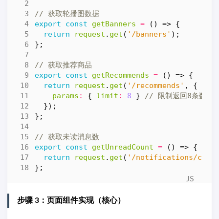
export
const
getBanners
=
()
=>
{
return
request
.
get
(
'/banners'
);
};
export
const
getRecommends
=
()
=>
{
return
request
.
get
(
'/recommends'
,
{
params
:
{
limit
:
8
}
});
};
export
const
getUnreadCount
=
()
=>
{
return
request
.
get
(
'/notifications/coun
};
步骤 3：页面组件实现（核心）