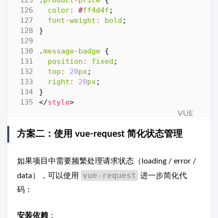
color
:
#
ff4d4f
;
font
-
weight
:
bold
;
}
.
message
-
badge
{
position
:
fixed
;
top
:
20
px
;
right
:
20
px
;
}
</
style
>
方案二：使用 vue-request 简化状态管理
如果项目中需要频繁处理请求状态（loading / error /
vue-request
data），可以使用
进一步简化代
码：
安装依赖
：