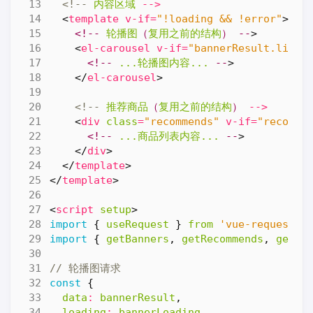
<!--
内容区域
-->
<
template
v-if
=
"!loading && !error"
>
<!--
轮播图
（
复用之前的结构
）
--
>
<
el-carousel
v-if
=
"bannerResult.list?
<!--
...轮播图内容...
--
>
</
el-carousel
>
<!--
推荐商品
（
复用之前的结构
）
-->
<
div
class
=
"recommends"
v-if
=
"recomme
<!--
...商品列表内容...
--
>
</
div
>
</
template
>
</
template
>
<
script
setup
>
import
{
useRequest
}
from
'vue-request'
;
import
{
getBanners
,
getRecommends
,
getUn
const
{
data
:
bannerResult
,
loading
:
bannerLoading
,