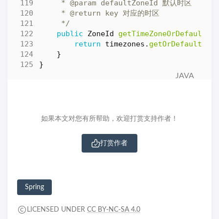
     */
public
ZoneId
getTimeZoneOrDefault
(
S
return
timezones
.
getOrDefault
(
ke
}
}
如果本文对您有所帮助，欢迎打赏支持作者！
打赏作者
Spring
LICENSED UNDER
CC BY-NC-SA 4.0