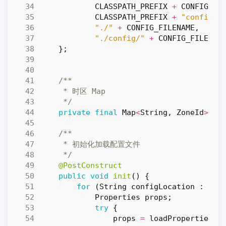
CLASSPATH_PREFIX
+
CONFIG_FI
CLASSPATH_PREFIX
+
"config/"
"./"
+
CONFIG_FILENAME
,
"./config/"
+
CONFIG_FILENAM
};
     */
private
final
Map
<
String
,
ZoneId
>
ti
     */
@PostConstruct
public
void
init
()
{
for
(
String
configLocation
:
TIM
Properties
props
;
try
{
props
=
loadProperties
(
c