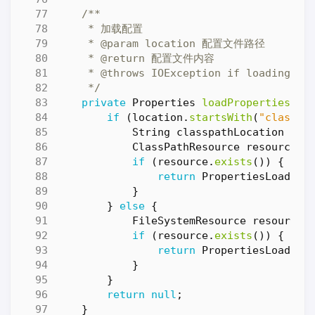
     */
private
Properties
loadProperties
(
St
if
(
location
.
startsWith
(
"classpa
String
classpathLocation
=
l
ClassPathResource
resource
=
if
(
resource
.
exists
())
{
return
PropertiesLoaderU
}
}
else
{
FileSystemResource
resource
if
(
resource
.
exists
())
{
return
PropertiesLoaderU
}
}
return
null
;
}