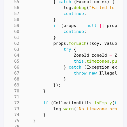
}
catch
(
Exception
ex
)
{
log
.
debug
(
"Failed to loa
continue
;
}
if
(
props
==
null
||
props
.
i
continue
;
}
props
.
forEach
((
key
,
value
)
-
try
{
ZoneId
zoneId
=
Zone
this
.
timezones
.
put
(
k
}
catch
(
Exception
ex
)
{
throw
new
IllegalArg
}
});
}
if
(
CollectionUtils
.
isEmpty
(
this
log
.
warn
(
"No timezone proper
}
}