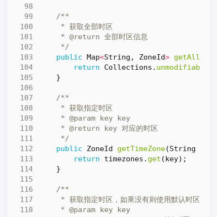
     */
public
Map
<
String
,
ZoneId
>
getAllTim
return
Collections
.
unmodifiableM
}
     */
public
ZoneId
getTimeZone
(
String
key
return
timezones
.
get
(
key
);
}