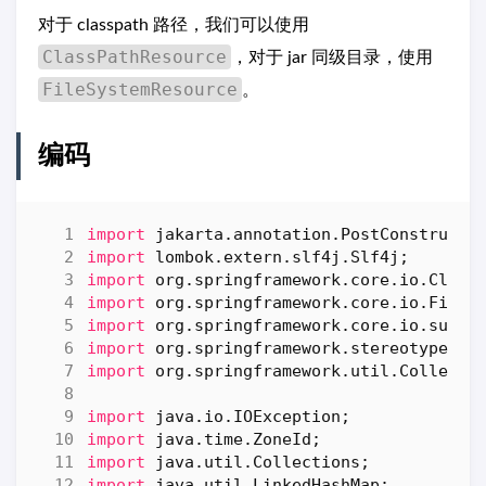
对于 classpath 路径，我们可以使用
ClassPathResource
，对于 jar 同级目录，使用
FileSystemResource
。
编码
import
jakarta.annotation.PostConstruct
;
import
lombok.extern.slf4j.Slf4j
;
import
org.springframework.core.io.Class
import
org.springframework.core.io.FileS
import
org.springframework.core.io.suppo
import
org.springframework.stereotype.Co
import
org.springframework.util.Collecti
import
java.io.IOException
;
import
java.time.ZoneId
;
import
java.util.Collections
;
import
java.util.LinkedHashMap
;