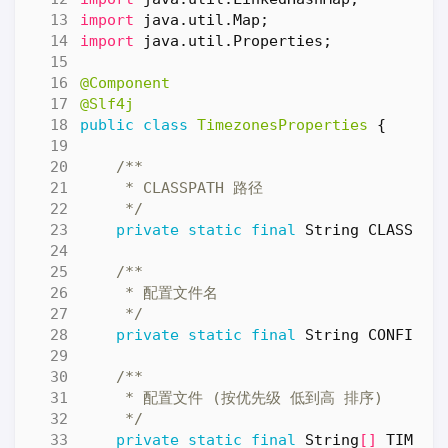
import
java.util.Map
;
import
java.util.Properties
;
@Component
@Slf4j
public
class
TimezonesProperties
{
     */
private
static
final
String
CLASSPAT
     */
private
static
final
String
CONFIG_F
     */
private
static
final
String
[]
TIME_Z