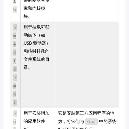
需的基本共享
i
库和内核模
b
块。
/
用于挂载可移
m
动媒体（如
USB 驱动器）
e
和临时挂载的
d
文件系统的目
i
录。
a
/
m
n
t
/
用于安装附加
它是安装第三方应用程序的地
/usr
o
的应用软件
方，将它们与
中的系统