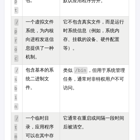
包。
p
默认应用程序分开。
t
/
一个虚拟文件
它不包含真实文件，而是运行
p
系统，为内核
时系统信息（例如，系统内
向进程发送信
存、挂载的设备、硬件配置
r
息提供了一种
等）。
o
机制。
c
/
/bin
包含基本的系
类似
，但用于系统管理
s
统二进制文
任务，通常对非特权用户不可
件。
b
访问。
i
n
/
一个临时目
它通常在重启或间隔一段时间
t
录，应用程序
后被清空。
可以在其中存
m