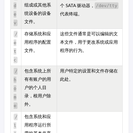
d
组成或其他系
/dev/tty
个 SATA 驱动器，
统设备的设备
e
代表终端。
文件。
v
/
存储系统和应
这些文件通常是可以编辑的文
e
用程序的配置
本文件，用于更改系统或应用
文件。
程序的行为。
t
c
/
包含系统上所
用户特定的设置和文件存储在
h
有有账户的用
此处。
户的个人目
o
录，根用户除
m
外。
e
/
包含系统和应
l
用程序运行所