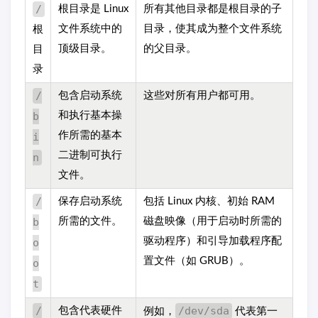
/
根目录是 Linux
所有其他目录都是根目录的子
文件系统中的
目录，使其成为整个文件系统
根
顶级目录。
的父目录。
目
录
/
包含启动系统
这些对所有用户都可用。
b
和执行基本操
作所需的基本
i
二进制可执行
n
文件。
/
保存启动系统
包括 Linux 内核、初始 RAM
b
所需的文件。
磁盘映像（用于启动时所需的
驱动程序）和引导加载程序配
o
置文件（如 GRUB）。
o
t
/
/dev/sda
包含代表硬件
例如，
代表第一